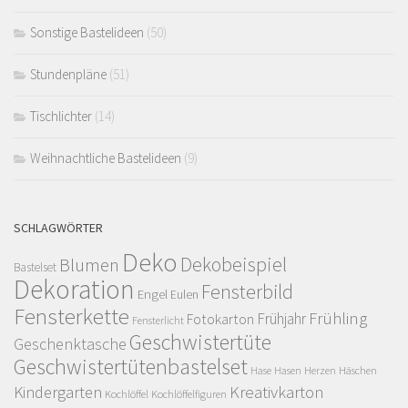
Sonstige Bastelideen
(50)
Stundenpläne
(51)
Tischlichter
(14)
Weihnachtliche Bastelideen
(9)
SCHLAGWÖRTER
Deko
Dekobeispiel
Blumen
Bastelset
Dekoration
Fensterbild
Engel
Eulen
Fensterkette
Frühling
Frühjahr
Fotokarton
Fensterlicht
Geschwistertüte
Geschenktasche
Geschwistertütenbastelset
Herzen
Häschen
Hase
Hasen
Kindergarten
Kreativkarton
Kochlöffel
Kochlöffelfiguren