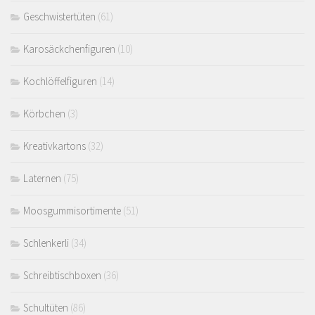
Geschwistertüten
(61)
Karosäckchenfiguren
(10)
Kochlöffelfiguren
(14)
Körbchen
(3)
Kreativkartons
(32)
Laternen
(75)
Moosgummisortimente
(51)
Schlenkerli
(34)
Schreibtischboxen
(36)
Schultüten
(86)