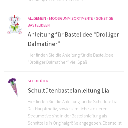
ALLGEMEIN
/
MOOSGUMMISORTIMENTE
/
SONSTIGE
BASTELIDEEN
Anleitung für Bastelidee “Drolliger
Dalmatiner”
Hier finden Sie die Anleitung für die Bastelidee
“Drolliger Dalmatiner” Viel Spaß
SCHULTÜTEN
Schultütenbastelanleitung Lia
Hier finden Sie die Anleitung für die Schultüte Lia.
Das Hauptmotiv, sowie sämtliche kleineren
Streumotive sind in der Bastelanleitung als
Schnitteile in Originalgröße angegeben. Ebenso ist