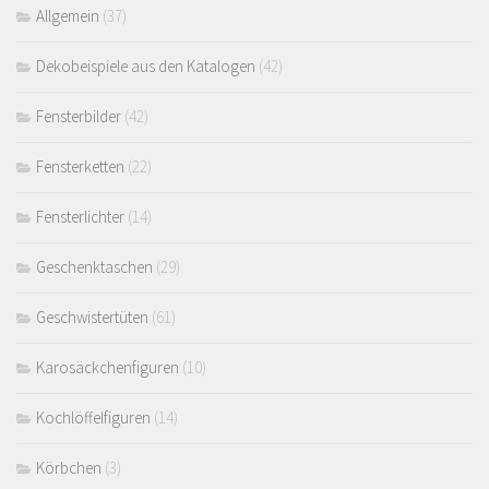
Allgemein
(37)
Dekobeispiele aus den Katalogen
(42)
Fensterbilder
(42)
Fensterketten
(22)
Fensterlichter
(14)
Geschenktaschen
(29)
Geschwistertüten
(61)
Karosäckchenfiguren
(10)
Kochlöffelfiguren
(14)
Körbchen
(3)