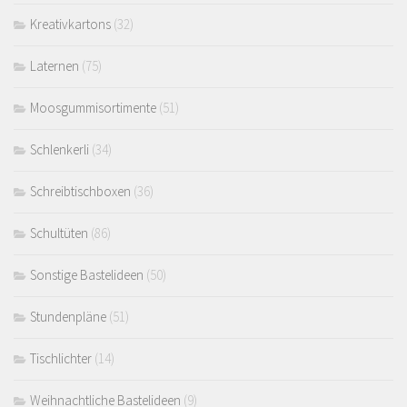
Kreativkartons
(32)
Laternen
(75)
Moosgummisortimente
(51)
Schlenkerli
(34)
Schreibtischboxen
(36)
Schultüten
(86)
Sonstige Bastelideen
(50)
Stundenpläne
(51)
Tischlichter
(14)
Weihnachtliche Bastelideen
(9)