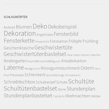
SCHLAGWÖRTER
Deko
Dekobeispiel
Blumen
Bastelset
Dekoration
Fensterbild
Engel
Eulen
Fensterkette
Frühling
Frühjahr
Fotokarton
Fensterlicht
Geschwistertüte
Geschenktasche
Geschwistertütenbastelset
Herzen
Häschen
Hase
Hasen
Kindergarten
Kreativkarton
Kochlöffel
Kochlöffelfiguren
Laterne
Ostern
Moosgummisortiment
Moosgummi
Pferd
Schlenkerli
Prinzessin
Pirat
Schmetterlinge
Schneemann
Schultüte
Schreibtischbox
Schulbedarf
Schule
Schultütenbastelset
Stundenplan
Sterne
Stundenplanbastelset
Weihnachten
Winter
Tischlicht