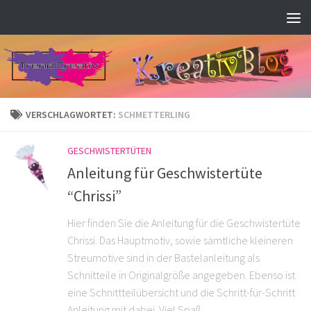
Zum Inhalt springen
VERSCHLAGWORTET:
SCHMETTERLING
GESCHWISTERTÜTEN
Anleitung für Geschwistertüte
“Chrissi”
Hier finden Sie die Anleitung für die Geschwistertüte
Chrissi. Das Hauptmotiv, sowie sämtliche kleineren
Streumotive sind in der Bastelanleitung als
Schnitteile in Originalgröße angegeben. Ebenso ist
eine Schnittteilübersicht und die Schritt-für-Schritt
Anleitung mit dabei. Viel Spaß