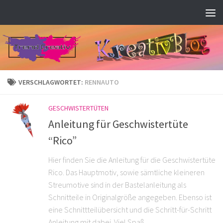
Zum Inhalt springen
VERSCHLAGWORTET:
RENNAUTO
GESCHWISTERTÜTEN
Anleitung für Geschwistertüte
“Rico”
Hier finden Sie die Anleitung für die Geschwistertüte
Rico. Das Hauptmotiv, sowie sämtliche kleineren
Streumotive sind in der Bastelanleitung als
Schnitteile in Originalgröße angegeben. Ebenso ist
eine Schnittteilübersicht und die Schritt-für-Schritt
Anleitung mit dabei. Viel Spaß