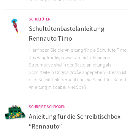
SCHULTÜTEN
Schultütenbastelanleitung
Rennauto Timo
Hier finden Sie die Anleitung für die Schultüte Timo.
Das Hauptmotiv, sowie sämtliche kleineren
Streumotive sind in der Bastelanleitung als
Schnitteile in Originalgröße angegeben. Ebenso ist
eine Schnittteilübersicht und die Schritt-für-Schritt
Anleitung mit dabei. Viel Spaß
SCHREIBTISCHBOXEN
Anleitung für die Schreibtischbox
“Rennauto”