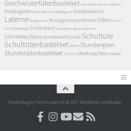
Geschwistertütenbastelset
Herzen
Häschen
Hase
Hasen
Kindergarten
Kreativkarton
Kochlöffel
Kochlöffelfiguren
Laterne
Ostern
Moosgummisortiment
Moosgummi
Pferd
Schlenkerli
Prinzessin
Pirat
Schmetterlinge
Schneemann
Schultüte
Schreibtischbox
Schulbedarf
Schule
Schultütenbastelset
Stundenplan
Sterne
Stundenplanbastelset
Weihnachten
Winter
Tischlicht
KreativBlog by Trend Creativ e.K.© 2017. Alle Rechte vorbehalten.