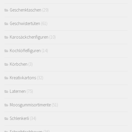
Geschenktaschen
(29)
Geschwistertüten
(61)
Karosäckchenfiguren
(10)
Kochlöffelfiguren
(14)
Körbchen
(3)
Kreativkartons
(32)
Laternen
(75)
Moosgummisortimente
(51)
Schlenkerli
(34)
Schreibtischboxen
(36)