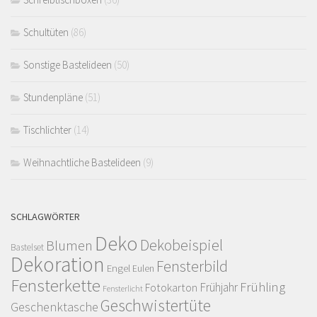
Schultüten
(86)
Sonstige Bastelideen
(50)
Stundenpläne
(51)
Tischlichter
(14)
Weihnachtliche Bastelideen
(9)
SCHLAGWÖRTER
Deko
Dekobeispiel
Blumen
Bastelset
Dekoration
Fensterbild
Engel
Eulen
Fensterkette
Frühling
Frühjahr
Fotokarton
Fensterlicht
Geschwistertüte
Geschenktasche