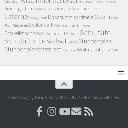
Geschwistertütenbastelset
Herzen
Häschen
Hase
Hasen
Kindergarten
Kreativkarton
Kochlöffel
Kochlöffelfiguren
Laterne
Ostern
Moosgummisortiment
Moosgummi
Pferd
Schlenkerli
Prinzessin
Pirat
Schmetterlinge
Schneemann
Schultüte
Schreibtischbox
Schulbedarf
Schule
Schultütenbastelset
Stundenplan
Sterne
Stundenplanbastelset
Weihnachten
Winter
Tischlicht
KreativBlog by Trend Creativ e.K.© 2017. Alle Rechte vorbehalten.