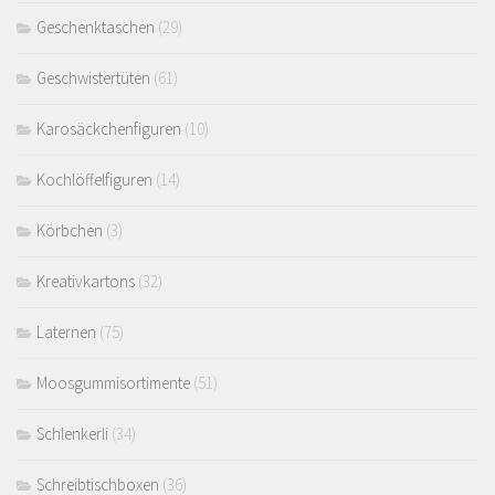
Geschenktaschen
(29)
Geschwistertüten
(61)
Karosäckchenfiguren
(10)
Kochlöffelfiguren
(14)
Körbchen
(3)
Kreativkartons
(32)
Laternen
(75)
Moosgummisortimente
(51)
Schlenkerli
(34)
Schreibtischboxen
(36)