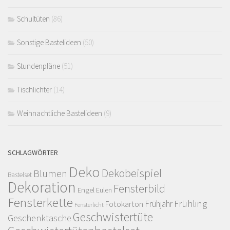
Schultüten
(86)
Sonstige Bastelideen
(50)
Stundenpläne
(51)
Tischlichter
(14)
Weihnachtliche Bastelideen
(9)
SCHLAGWÖRTER
Deko
Dekobeispiel
Blumen
Bastelset
Dekoration
Fensterbild
Engel
Eulen
Fensterkette
Frühling
Frühjahr
Fotokarton
Fensterlicht
Geschwistertüte
Geschenktasche