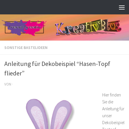
Zum Inhalt springen
SONSTIGE BASTELIDEEN
Anleitung für Dekobeispiel “Hasen-Topf
flieder”
VON
·
Hier finden
Sie die
Anleitung für
unser
Dekobeispiel